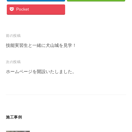
Pocket
投
前の投稿
稿
技能実習生と一緒に犬山城を見学！
ナ
ビ
次の投稿
ゲ
ホームページを開設いたしました。
ー
シ
ョ
ン
施工事例