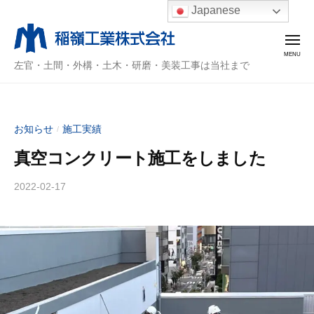
稲
ー
コ
Japanese
嶺
ン
工
メ
テ
業
ニ
稲
左官・土間・外構・土木・研磨・美装工事は当社まで
ン
株
ュ
ー
嶺
ツ
式
会
工
へ
社
業
ス
お知らせ
施工実績
/
キ
株
真空コンクリート施工をしました
ッ
式
プ
会
2022-02-17
b
社
y
稲
嶺
工
業